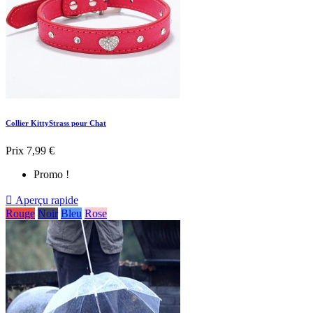
Collier KittyStrass pour Chat
Prix
7,99 €
Promo !

Aperçu rapide
Rouge
Noir
Bleu
Rose